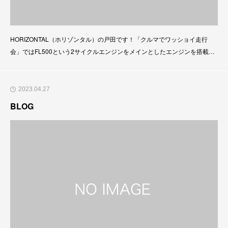
HORIZONTAL（ホリゾンタル）の戸田です！「クルマでワッショイ走行
会」ではFL500という2サイクルエンジンをメインとしたエンジンを搭載し
たフォーミュラカーが多数走行していただきました。オーナーさんの皆様も
６０〜７０代の方が多く、今でも現役ドライバーとしてステアリングを握っ
ているのも驚きです。このようなクラシックレースカーは資料もすくなっく
2023.04.27
なってしまったので
BLOG