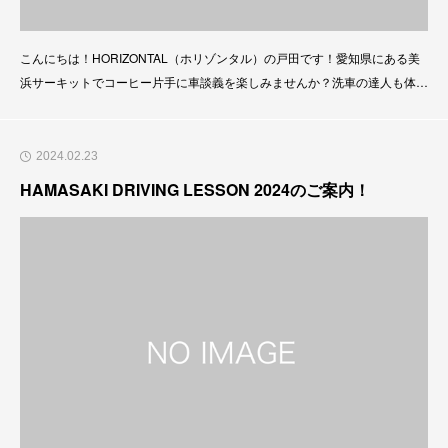
こんにちは！HORIZONTAL（ホリゾンタル）の戸田です！愛知県にある美
浜サーキットでコーヒー片手に車談義を楽しみませんか？洗車の達人も体験
可能です！喋ってコーヒー飲んでクルマを綺麗にしちゃいましょう！↓詳細
はこちら↓https://horizontal-japan.com/ohayo-mihama/https://youtube.com/
shorts/qIyXL-5
2024.02.23
HAMASAKI DRIVING LESSON 2024のご案内！