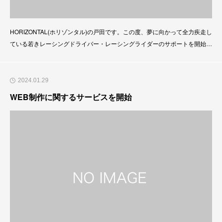
HORIZONTAL(ホリゾンタル)の戸田です。この度、夢に向かって全力疾走し
ている若きレーシングドライバー・レーシングライダーのサポートを開始し
ました。レーシングドライバー・レーシングライダーの専用サイトを構築
し、認知度向上、情報発信能力向上、スポンサー交渉等におけるサポートに
なります。【サポート内容】・専用サイト構築・名刺作成・資料作成支援・
2024.01.29
運転評価支援 等時代に合わせた武器を用意して戦略提
WEB制作に関するサービスを開始