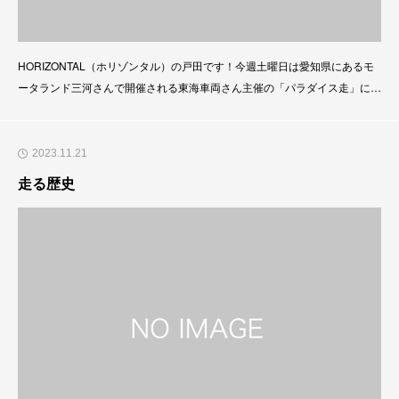
HORIZONTAL（ホリゾンタル）の戸田です！今週土曜日は愛知県にあるモ
ータランド三河さんで開催される東海車両さん主催の「パラダイス走」に出
展いたします。弊社でも取り扱いをさせていただいているHISPEさんと合同
出展です。雨予報ですが全力で盛り上げていきたいと思います！ぜひサーキ
ットにご興味のある方は遊びに来てくださいね！パラダイス走のスタッフさ
2023.11.21
んからのXです！htt
走る歴史