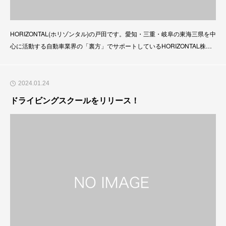
HORIZONTAL(ホリゾンタル)の戸田です。愛知・三重・岐阜の東海三県を中
心に活動する自動車業界の「裏方」でサポートしているHORIZONTAL株式
会社(ホリゾンタル)からWEB制作に関する新サービスをリリース致しまし
た。自動車産業や自動車イベント関係企業のDX化を加速させる為、HORIZ
ONTAL株式会社(ホリゾンタル)からWEB制作を推進するサービスを展開致
2024.01.24
します。主なサービスは下記にな
ドライビングスクールをリリース！