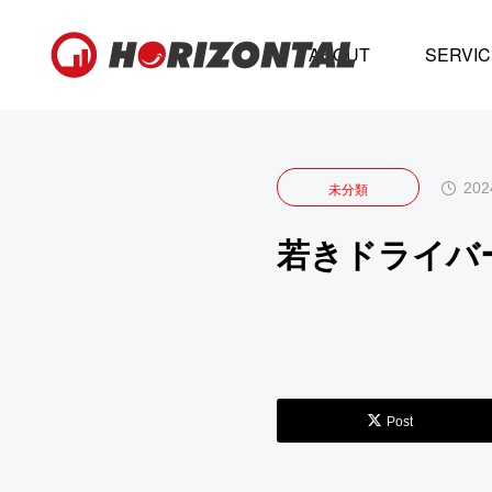
NEWS
未分類
ABOUT
SERVIC
202
未分類
若きドライバ
Post