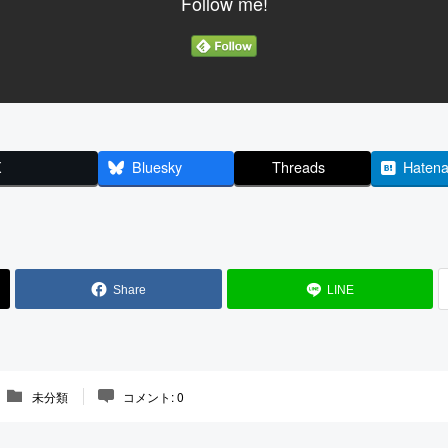
Follow me!
X
Bluesky
Threads
Haten
Share
LINE
未分類
コメント:
0