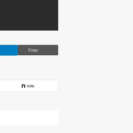
a
Copy
note